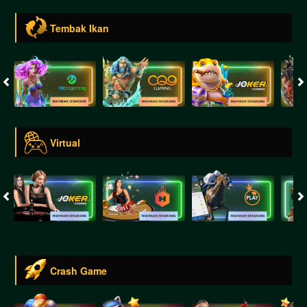
Tembak Ikan
Virtual
Crash Game