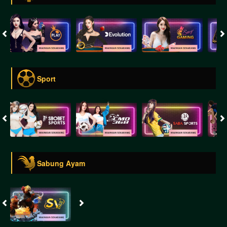
Sport
Sabung Ayam