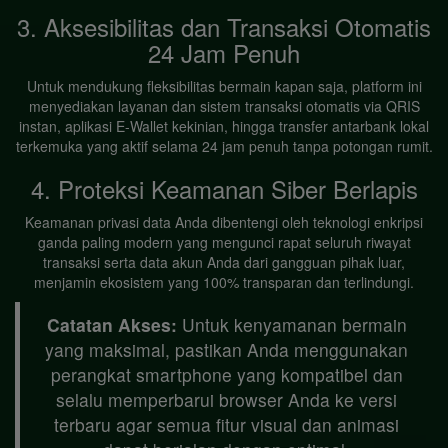
3. Aksesibilitas dan Transaksi Otomatis
24 Jam Penuh
Untuk mendukung fleksibilitas bermain kapan saja, platform ini
menyediakan layanan dan sistem transaksi otomatis via QRIS
instan, aplikasi E-Wallet kekinian, hingga transfer antarbank lokal
terkemuka yang aktif selama 24 jam penuh tanpa potongan rumit.
4. Proteksi Keamanan Siber Berlapis
Keamanan privasi data Anda dibentengi oleh teknologi enkripsi
ganda paling modern yang mengunci rapat seluruh riwayat
transaksi serta data akun Anda dari gangguan pihak luar,
menjamin ekosistem yang 100% transparan dan terlindungi.
Catatan Akses:
Untuk kenyamanan bermain
yang maksimal, pastikan Anda menggunakan
perangkat smartphone yang kompatibel dan
selalu memperbarui browser Anda ke versi
terbaru agar semua fitur visual dan animasi