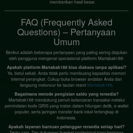
memberikan hasil besar.
FAQ (Frequently Asked
Questions) – Pertanyaan
Umum
Berikut adalah beberapa pertanyaan yang paling sering diajukan
oleh pengguna mengenai operasional platform Martabak188:
Apakah platform Martabak188 bisa diakses tanpa aplikasi?
Ya, betul sekali. Anda tidak perlu membuang kapasitas memori
internal perangkat. Cukup buka browser andalan Anda dan
langsung meluncur ke tautan resmi
Martabak188
.
Bagaimana metode pengisian saldo yang tersedia?
Martabak188 mendukung penuh kelancaran transaksi melalui
pemindaian kode QRIS yang instan dalam hitungan detik, e-wallet
populer, serta jaringan transfer bank lokal terlengkap di
Indonesia.
Apakah layanan bantuan pelanggan tersedia setiap hari?
Tentu saja. Tim dukungan livechat profesional kami bersiaga