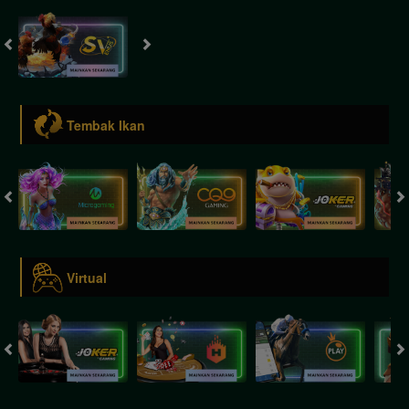
Tembak Ikan
Virtual